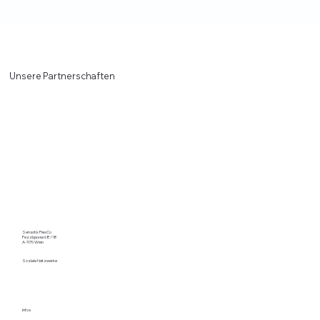
Unsere Partnerschaften
Sensotix FlexCo
Pezzlgasse 68/18
A-1170 Wien
Soziale Netzwerke
Infos