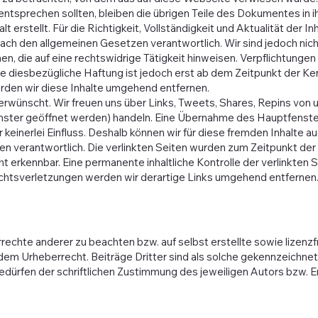
entsprechen sollten, bleiben die übrigen Teile des Dokumentes in ih
 erstellt. Für die Richtigkeit, Vollständigkeit und Aktualität der 
 nach den allgemeinen Gesetzen verantwortlich. Wir sind jedoch nic
, die auf eine rechtswidrige Tätigkeit hinweisen. Verpflichtunge
e diesbezügliche Haftung ist jedoch erst ab dem Zeitpunkt der Ke
en wir diese Inhalte umgehend entfernen.
 erwünscht. Wir freuen uns über Links, Tweets, Shares, Repins vo
nster geöffnet werden) handeln. Eine Übernahme des Hauptfensters
keinerlei Einfluss. Deshalb können wir für diese fremden Inhalte a
iten verantwortlich. Die verlinkten Seiten wurden zum Zeitpunkt de
t erkennbar. Eine permanente inhaltliche Kontrolle der verlinkten 
chtsverletzungen werden wir derartige Links umgehend entfernen
rechte anderer zu beachten bzw. auf selbst erstellte sowie lizenzf
dem Urheberrecht. Beiträge Dritter sind als solche gekennzeichnet. 
rfen der schriftlichen Zustimmung des jeweiligen Autors bzw. Ers