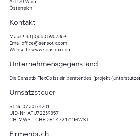
A-1170 Wien
Österreich
Kontakt
Mobil +43 (0)650 5907369
Email office@sensotix.com
Webseite www.sensotix.com
Unternehmensgegenstand
Die Sensotix FlexCo ist ein beratendes, (projekt-)unters
Umsatzsteuer
St.Nr: 07 301/4201
UID-Nr.: ATU72239357
CH-MWST: CHE-381.472.172 MWST
Firmenbuch