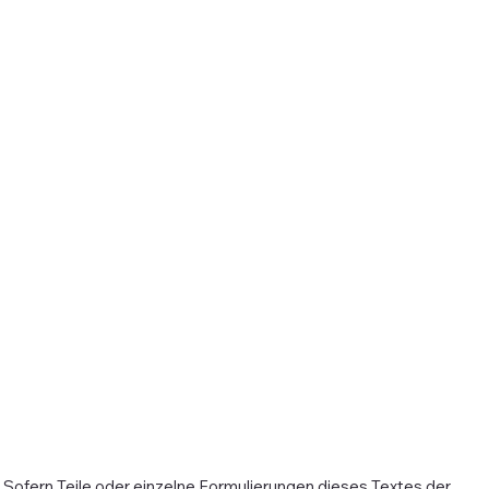
 Sofern Teile oder einzelne Formulierungen dieses Textes der